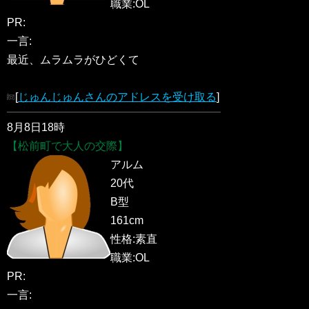
職業:OL
PR:
一言:
最近、ムラムラがひどくて
[
じゅんじゅんさんのアドレスを受け取る
]
8月8日18時
【松前町で大人の交際】
アルム
20代
B型
161cm
性格:素直
職業:OL
PR:
一言: