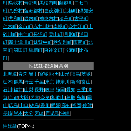
町
|
島牧村
|
寿都町
|
黒松内町
|
蘭越町
|
ニセコ
町
|
真狩村
|
留寿都村
|
喜茂別町
|
京極町
|
倶知安
町
|
共和町
|
岩内町
|
神恵内村
|
積丹町
|
古平町
|
仁木町
|
余市町
|
赤井川村
|
南幌町
|
奈井江町
|
上
砂川町
|
由仁町
|
長沼町
|
栗山町
|
月形町
|
浦臼
町
|
新十津川町
|
妹背牛町
|
秩父別町
|
雨竜町
|
北
竜町
|
沼田町
|
鷹栖町
|
東神楽町
|
当麻町
|
比布
町
|
性奴隷-都道府県別
北海道
|
青森
|
岩手
|
宮城
|
秋田
|
山形
|
福島
|
茨城
|
栃木
|
群馬
|
埼玉
|
千葉
|
東京
|
神奈川
|
新潟
|
富山
|
石川
|
福井
|
山梨
|
長野
|
岐阜
|
静岡
|
愛知
|
三重
|
滋
賀
|
京都
|
大阪
|
兵庫
|
奈良
|
和歌山
|
鳥取
|
島根
|
岡
山
|
広島
|
山口
|
徳島
|
香川
|
愛媛
|
高知
|
福岡
|
佐賀
|
長崎
|
熊本
|
大分
|
宮崎
|
鹿児島
|
沖縄
|
性奴隷
(TOPへ)