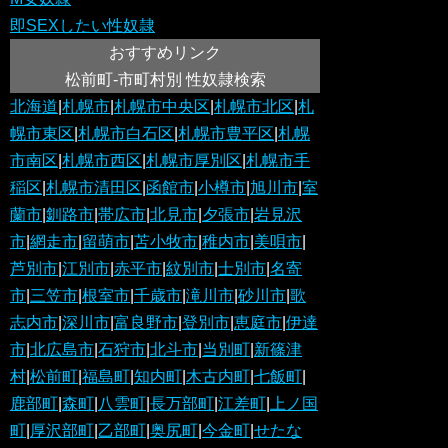
即SEXしたい性奴隷
おすすめリンク
松前町-市町村別 性奴隷検索
北海道
|
札幌市
|
札幌市中央区
|
札幌市北区
|
札
幌市東区
|
札幌市白石区
|
札幌市豊平区
|
札幌
市南区
|
札幌市西区
|
札幌市厚別区
|
札幌市手
稲区
|
札幌市清田区
|
函館市
|
小樽市
|
旭川市
|
室
蘭市
|
釧路市
|
帯広市
|
北見市
|
夕張市
|
岩見沢
市
|
網走市
|
留萌市
|
苫小牧市
|
稚内市
|
美唄市
|
芦別市
|
江別市
|
赤平市
|
紋別市
|
士別市
|
名寄
市
|
三笠市
|
根室市
|
千歳市
|
滝川市
|
砂川市
|
歌
志内市
|
深川市
|
富良野市
|
登別市
|
恵庭市
|
伊達
市
|
北広島市
|
石狩市
|
北斗市
|
当別町
|
新篠津
村
|
松前町
|
福島町
|
知内町
|
木古内町
|
七飯町
|
鹿部町
|
森町
|
八雲町
|
長万部町
|
江差町
|
上ノ国
町
|
厚沢部町
|
乙部町
|
奥尻町
|
今金町
|
せたな