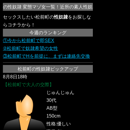
の性奴隷 変態マゾ女一覧！近所の素人性奴隷を調教するならこ
セックスしたい松前町の
性奴隷
をお探しな
らコチラから！
今週のランキング
①今から松前町で即SEX
②松前町で奴隷希望の女性
③松前町でHを前提に、まずは連絡先交換
松前町の性奴隷ピックアップ
8月8日18時
【松前町で大人の交際】
じゅんじゅん
30代
AB型
150cm
性格:優しい