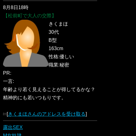
8月8日18時
【松前町で大人の交際】
きくまほ
30代
B型
163cm
性格:優しい
職業:秘密
PR:
一言:
年齢より若く見えることが得してるかな？
精神的にも若いつもりです。
[
きくまほさんのアドレスを受け取る
]
露出SEX
M女奴隷