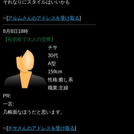
それなりにスタイルはいいかも
[
アルムさんのアドレスを受け取る
]
8月8日18時
【松前町で大人の交際】
チサ
30代
A型
159cm
性格:癒し系
職業:主婦
PR:
一言:
几帳面なほうだと思います。
[
チサさんのアドレスを受け取る
]